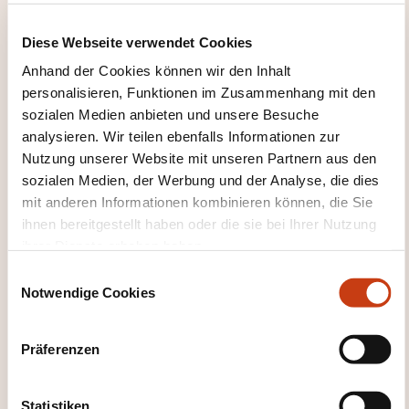
Luxembourg. His expertise includes investor tax
Diese Webseite verwendet Cookies
reporting, UK fund status, and US tax reporting for
funds.
Anhand der Cookies können wir den Inhalt
personalisieren, Funktionen im Zusammenhang mit den
sozialen Medien anbieten und unsere Besuche
analysieren. Wir teilen ebenfalls Informationen zur
Nutzung unserer Website mit unseren Partnern aus den
sozialen Medien, der Werbung und der Analyse, die dies
mit anderen Informationen kombinieren können, die Sie
ihnen bereitgestellt haben oder die sie bei Ihrer Nutzung
ihrer Dienste erhoben haben.
Wie kann ich das
E
Weiterbildungsinstitut
Notwendige Cookies
i
kontaktieren?
n
w
Präferenzen
PwC Academy
i
lu-pwcacademy@pwc.lu
l
+352 49 48 48 4040
l
Statistiken