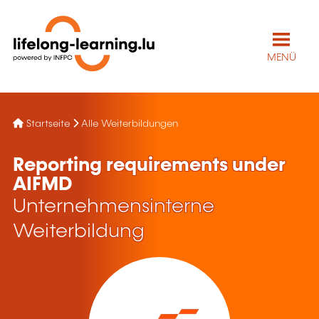
MENÜ
Startseite
Alle Weiterbildungen
Reporting requirements under
AIFMD
Unternehmensinterne
Weiterbildung