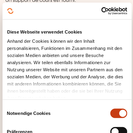
Un support de cours est fourni.
Diese Webseite verwendet Cookies
Anhand der Cookies können wir den Inhalt
personalisieren, Funktionen im Zusammenhang mit den
sozialen Medien anbieten und unsere Besuche
Wie kann ich das
analysieren. Wir teilen ebenfalls Informationen zur
Weiterbildungsinstitut
Nutzung unserer Website mit unseren Partnern aus den
sozialen Medien, der Werbung und der Analyse, die dies
kontaktieren?
mit anderen Informationen kombinieren können, die Sie
ihnen bereitgestellt haben oder die sie bei Ihrer Nutzung
Laurent Piquet
ihrer Dienste erhoben haben.
info@keyjob.lu
E
+352 49 06 09 1
Notwendige Cookies
i
n
Mehr zum Weiterbildungsanbieter:
w
Key Job
Präferenzen