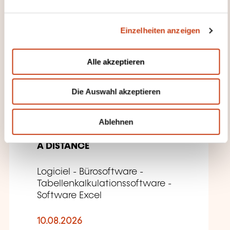
DIESE WEITERBILDUNGEN
n
KÖNNTEN SIE INTERESSIEREN
g
Einzelheiten anzeigen
s
a
u
FR
Alle akzeptieren
s
w
Die Auswahl akzeptieren
a
h
l
VBA : Initiation
Ablehnen
A DISTANCE
Logiciel - Bürosoftware -
Tabellenkalkulationssoftware -
Software Excel
10.08.2026