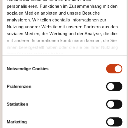
personalisieren, Funktionen im Zusammenhang mit den
sozialen Medien anbieten und unsere Besuche
Wie kann ich das
analysieren. Wir teilen ebenfalls Informationen zur
Weiterbildungsinstitut
Nutzung unserer Website mit unseren Partnern aus den
sozialen Medien, der Werbung und der Analyse, die dies
kontaktieren?
mit anderen Informationen kombinieren können, die Sie
ihnen bereitgestellt haben oder die sie bei Ihrer Nutzung
Dawan - Service commercial
ihrer Dienste erhoben haben.
commercial@dawan.fr
E
+33 (0)9 72 37 73 73
Notwendige Cookies
i
n
Mehr zum Weiterbildungsanbieter:
w
DAWAN
Präferenzen
i
l
l
Statistiken
i
g
Marketing
u