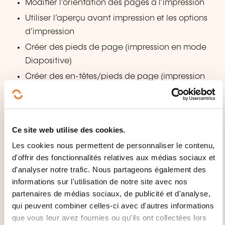
Modifier l’orientation des pages à l’impression
Utiliser l’aperçu avant impression et les options
d’impression
Créer des pieds de page (impression en mode
Diapositive)
Créer des en-têtes/pieds de page (impression
en mode Document, pages de commentaire ou
Plan)
Ce site web utilise des cookies.
QUELLES MÉTHODES
Les cookies nous permettent de personnaliser le contenu,
PÉDAGOGIQUES SONT UTILISÉES
d'offrir des fonctionnalités relatives aux médias sociaux et
?
d'analyser notre trafic. Nous partageons également des
informations sur l'utilisation de notre site avec nos
Notre savoir-faire nous a permis de développer une
partenaires de médias sociaux, de publicité et d'analyse,
méthode pédagogique spécifique basée sur la
qui peuvent combiner celles-ci avec d'autres informations
pratique et utilisée par tous nos formateurs. Notre
que vous leur avez fournies ou qu'ils ont collectées lors