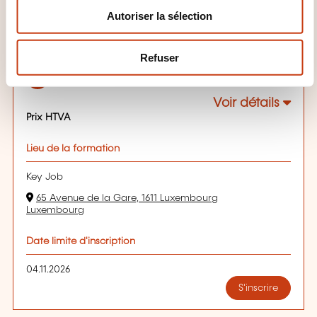
Autoriser la sélection
t
e
04.11.2026
m
Refuser
Luxembourg
e
295,00€
FR
n
t
Voir détails
Prix HTVA
Lieu de la formation
Key Job
65 Avenue de la Gare, 1611 Luxembourg
Luxembourg
Date limite d'inscription
04.11.2026
S'inscrire