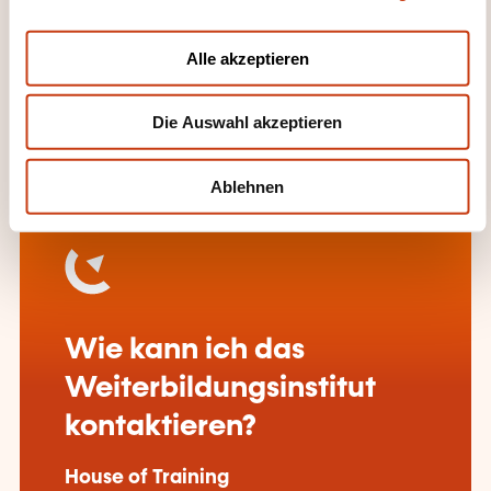
a
centrifuges
u
Alle akzeptieren
Notions avancées de calcul du NPSH
s
Les différent systèmes d’étanchéité
w
Die Auswahl akzeptieren
a
Les normes d’installation
h
l
Ablehnen
Wie kann ich das
Weiterbildungsinstitut
kontaktieren?
House of Training