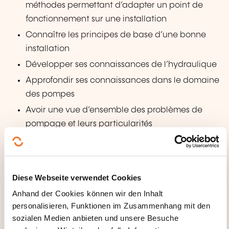
méthodes permettant d’adapter un point de
fonctionnement sur une installation
Connaître les principes de base d’une bonne
installation
Développer ses connaissances de l’hydraulique
Approfondir ses connaissances dans le domaine
des pompes
Avoir une vue d’ensemble des problèmes de
pompage et leurs particularités
Connaître les divers types de pompes
disponibles sur le marché pour mieux
comprendre leur principe et leurs particularités
Diese Webseite verwendet Cookies
et par conséquence, mieux orienter son choix
Anhand der Cookies können wir den Inhalt
face à un problème concret
personalisieren, Funktionen im Zusammenhang mit den
Définir une procédure de sélection et connaître
sozialen Medien anbieten und unsere Besuche
une méthode de calcul de pertes de charge et