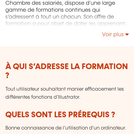
Chambre des salariés, dispose d'une large
gamme de formations continues qui
s’adressent à tout un chacun. Son offre de
formation a pour objet de doter les apprenants
pour autant que possible du savoir-faire
Voir plus
approprié pour maîtriser un environnement de
travail, des processus et des technologies, voire
des aptitudes sociales, en constante évolution,
et ce pour sécuriser au maximum leurs
parcours professionnels. Le LLLC propose une
À QUI S’ADRESSE LA FORMATION
panoplie importante de formations: des cours
?
du soir; des séminaires, qui peuvent être
adaptés sur mesure selon les besoins des
Tout utilisateur souhaitant manier efficacement les
entreprises; des formations universitaires; des
différentes fonctions d’Illustrator.
formations spécialisées; des formations pour
seniors; des certifications professionnelles.
QUELS SONT LES PRÉREQUIS ?
Bonne connaissance de l’utilisation d’un ordinateur.