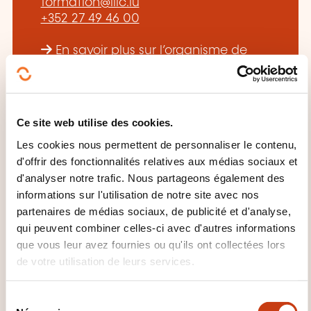
formation@lllc.lu
+352 27 49 46 00
En savoir plus sur l’organisme de
formation: Luxembourg Lifelong
Learning Centre de la Chambre des
salariés
Ce site web utilise des cookies.
Les cookies nous permettent de personnaliser le contenu,
d'offrir des fonctionnalités relatives aux médias sociaux et
d'analyser notre trafic. Nous partageons également des
informations sur l'utilisation de notre site avec nos
CES FORMATIONS POURRAIENT
partenaires de médias sociaux, de publicité et d'analyse,
qui peuvent combiner celles-ci avec d'autres informations
VOUS INTÉRESSER
que vous leur avez fournies ou qu'ils ont collectées lors
de votre utilisation de leurs services.
FR
S