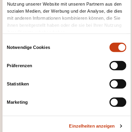
Nutzung unserer Website mit unseren Partnern aus den
sozialen Medien, der Werbung und der Analyse, die dies
mit anderen Informationen kombinieren können, die Sie
ihnen bereitgestellt haben oder die sie bei Ihrer Nutzung
ihrer Dienste erhoben haben.
DIESE WEITERBILDUNGEN
E
KÖNNTEN SIE INTERESSIEREN
Notwendige Cookies
i
n
w
Präferenzen
i
FR
l
l
Statistiken
i
g
Marketing
Sécurité incendie pour les
u
n
établissements classés:
g
les exigences des
Einzelheiten anzeigen
s
prescriptions ITM et SNSFP