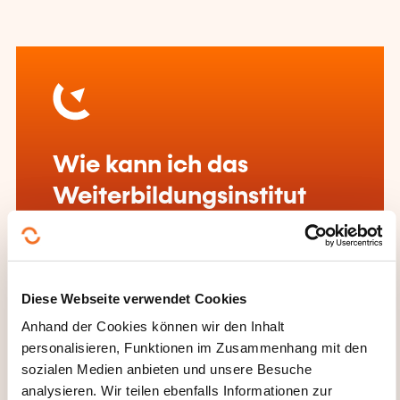
Wie kann ich das
Weiterbildungsinstitut
kontaktieren?
Jean-Marc Poncelet
jean-marc.poncelet@lc-academie.lu
Diese Webseite verwendet Cookies
+352 28 10 99 503
Anhand der Cookies können wir den Inhalt
personalisieren, Funktionen im Zusammenhang mit den
Mehr zum Weiterbildungsanbieter:
sozialen Medien anbieten und unsere Besuche
LC ACADEMIE
analysieren. Wir teilen ebenfalls Informationen zur