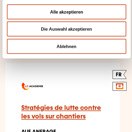
a
u
Alle akzeptieren
AUF ANFRAGE
s
w
Verteidigung Prävention
Die Auswahl akzeptieren
a
Sicherheit - Brandschutz
h
l
Ablehnen
FR
Stratégies de lutte contre
les vols sur chantiers
AUF ANFRAGE