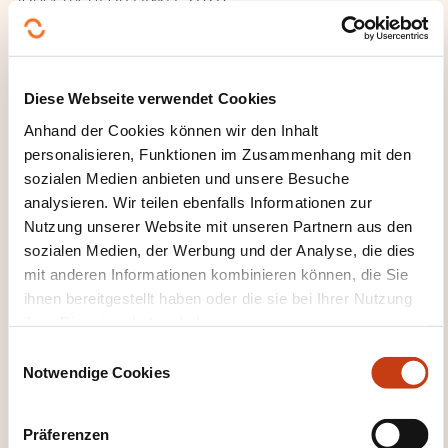
Les principaux changements dans le FINREP
2020.
Diese Webseite verwendet Cookies
Nouvelles exigences sur le reporting NPL/FBE.
Anhand der Cookies können wir den Inhalt
Calendrier de mise en œuvre.
personalisieren, Funktionen im Zusammenhang mit den
3 - SYNTHÈSE ET CONCLUSION
sozialen Medien anbieten und unsere Besuche
analysieren. Wir teilen ebenfalls Informationen zur
Synthèse de la journée.
Nutzung unserer Website mit unseren Partnern aus den
Évaluation de la formation.
sozialen Medien, der Werbung und der Analyse, die dies
mit anderen Informationen kombinieren können, die Sie
WELCHE KURSUNTERLAGEN
ihnen bereitgestellt haben oder die sie bei Ihrer Nutzung
WERDEN BEREITGESTELLT?
ihrer Dienste erhoben haben.
E
Documentation en PowerPoint:
Notwendige Cookies
i
Elle a été adaptée pour être utilisée en distanciel:
n
Plus d’exemples.
w
Präferenzen