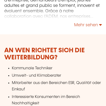
d’entreprise, demandeurs d’emploi, jeunes
adultes et grand public se forment, innovent et
évoluent ensemble. Grâce à notre
collaboration avec l’ADEM, nos entreprises
partenaires et nos experts de terrain, nos
Mehr sehen
formations répondent aux besoins réels du
marché du travail — aujourd’hui et demain.
Des programmes concrets, innovants et tournés
vers l’action, dispensés par des professionnels
qui partagent leur expérience du terrain.
AN WEN RICHTET SICH DIE
WEITERBILDUNG?
Kommunale Techniker
Umwelt- und Klimaberater
Mitarbeiter aus den Bereichen ESR, Qualität oder
Einkauf
Interessierte Konsumenten im Bereich
Nachhaltigkeit