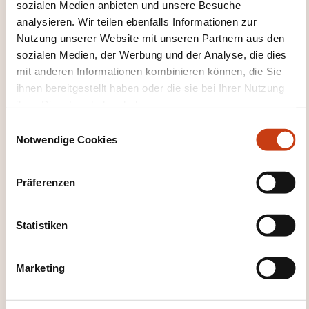
sozialen Medien anbieten und unsere Besuche
Methoden zur bewussten Auswahl nachhaltiger
analysieren. Wir teilen ebenfalls Informationen zur
Produkte.
Nutzung unserer Website mit unseren Partnern aus den
sozialen Medien, der Werbung und der Analyse, die dies
Reparatur oder Neukauf?
mit anderen Informationen kombinieren können, die Sie
ihnen bereitgestellt haben oder die sie bei Ihrer Nutzung
Energieetiketten als Entscheidungshilfe
ihrer Dienste erhoben haben.
Nutzen von Energieetiketten und
E
Produktinformationen bei Reparatur- oder
Notwendige Cookies
i
Neukaufentscheidungen.
n
w
Einfache Selbstreparaturen
Präferenzen
i
Viele technische Probleme können ohne
l
Fachwissen behoben werden (z.B. falsch
l
Statistiken
eingesetzte Bauteile, Verschmutzung).
i
g
Überlegungen bei professionellen Reparaturen
Marketing
u
Alter des Geräts und Verfügbarkeit von
n
Original-Ersatzteilen.
g