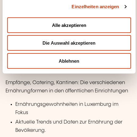
Einzelheiten anzeigen
s
Kosten-Nutzen-Vergleich: Reparaturkosten
a
vs. Einsparungen durch ein neues,
u
effizienteres Gerät.
Alle akzeptieren
s
Umweltbelastung: Reparatur vs. Neukauf,
w
insbesondere durch Elektronikteile.
Die Auswahl akzeptieren
a
Umwelt- und Wirtschaftsfaktoren abwägen
h
l
Ablehnen
Nutzen von Energieetiketten zur Bewertung
von Effizienz und Umweltauswirkungen.
Empfänge, Catering, Kantinen: Die verschiedenen
Ernährungformen in den öffentlichen Einrichtungen
Ernährungsgewohnheiten in Luxemburg im
Fokus
Aktuelle Trends und Daten zur Ernährung der
Bevölkerung.