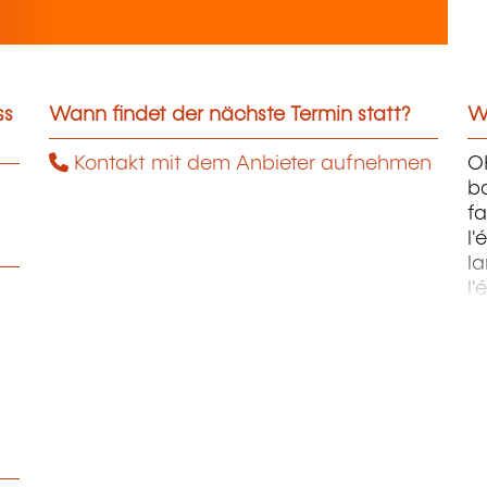
ss
Wann findet der nächste Termin statt?
We
Kontakt mit dem Anbieter aufnehmen
OH
ba
fa
l'
la
l'
m