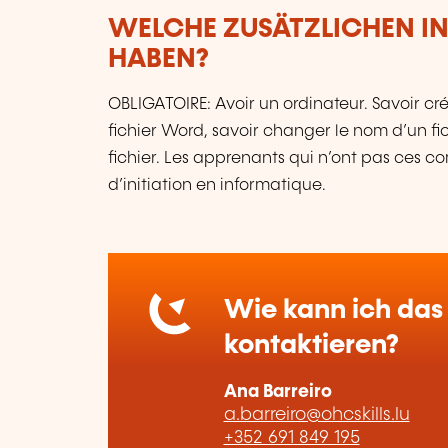
WELCHE ZUSÄTZLICHEN I
HABEN?
OBLIGATOIRE: Avoir un ordinateur. Savoir cré
fichier Word, savoir changer le nom d’un f
fichier. Les apprenants qui n’ont pas ces 
d’initiation en informatique.
Wie kann ich das 
kontaktieren?
Ana Barreiro
a.barreiro@ohcskills.lu
+352 691 849 195