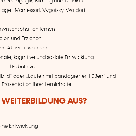
en Pädagogik, Bildung und Didaktik
iaget, Montessori, Vygotsky, Waldorf
rwissenschaften lernen
elen und Erziehen
den Aktivitätsräumen
nale, kognitive und soziale Entwicklung
n und Fabeln vor
bild“ oder „Laufen mit bandagierten Füßen“ und
Präsentation ihrer Lerninhalte
R WEITERBILDUNG AUS?
eine Entwicklung