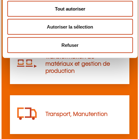
s
Tout autoriser
Sciences, Sciences sociales
e
et humaines
n
Autoriser la sélection
t
e
m
Refuser
e
Transformation de
n
matériaux et gestion de
t
production
Transport, Manutention