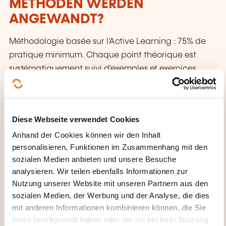
METHODEN WERDEN
ANGEWANDT?
Méthodologie basée sur l'Active Learning : 75% de
pratique minimum. Chaque point théorique est
systématiquement suivi d'exemples et exercices.
WIE SIEHT DIE BEWERTUNG
AUS?
Diese Webseite verwendet Cookies
Anhand der Cookies können wir den Inhalt
Contrôle continu
personalisieren, Funktionen im Zusammenhang mit den
sozialen Medien anbieten und unsere Besuche
WAS ERHALTEN SIE AM ENDE
analysieren. Wir teilen ebenfalls Informationen zur
DER WEITERBILDUNG?
Nutzung unserer Website mit unseren Partnern aus den
sozialen Medien, der Werbung und der Analyse, die dies
Attestation de fin de stage mentionnant le résultat
mit anderen Informationen kombinieren können, die Sie
des acquis
ihnen bereitgestellt haben oder die sie bei Ihrer Nutzung