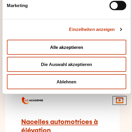
g
Marketing
AUF ANFRAGE
u
n
g
Innerbetriebliches
Einzelheiten anzeigen
Transportwesen - Beförderungs-
s
und Hebemaschine -
a
Lastaufnahme- und
u
Alle akzeptieren
Anschlagmittel - Anschlagen
s
w
Die Auswahl akzeptieren
a
h
l
Ablehnen
DE
Nacelles automotrices à
élévation