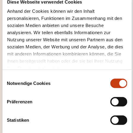
Diese Webseite verwendet Cookies
Anhand der Cookies können wir den Inhalt
personalisieren, Funktionen im Zusammenhang mit den
sozialen Medien anbieten und unsere Besuche
DIESE WEITERBILDUNGEN
analysieren. Wir teilen ebenfalls Informationen zur
Nutzung unserer Website mit unseren Partnern aus den
KÖNNTEN SIE INTERESSIEREN
sozialen Medien, der Werbung und der Analyse, die dies
mit anderen Informationen kombinieren können, die Sie
ihnen bereitgestellt haben oder die sie bei Ihrer Nutzung
DE
ihrer Dienste erhoben haben.
E
Notwendige Cookies
i
n
w
Conduite de palans sur
Präferenzen
i
monorail et notions
l
d’élingage – Module de
l
Statistiken
base
i