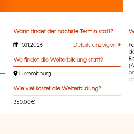
Wann findet der nächste Termin statt?
We
10.11.2026
Details anzeigen
F
d
B
Wo findet die Weiterbildung statt?
(A
o
Luxembourg
pr
co
Wie viel kostet die Weiterbildung?
et
d
260,00€
qu