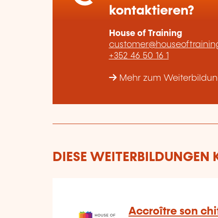
kontaktieren?
House of Training
customer@houseoftraining
+352 46 50 16 1
Mehr zum Weiterbildung
DIESE WEITERBILDUNGEN K
Accroître son chif