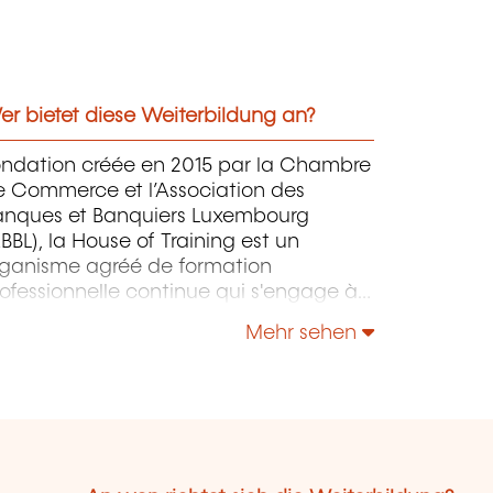
r bietet diese Weiterbildung an?
ondation créée en 2015 par la Chambre
e Commerce et l’Association des
anques et Banquiers Luxembourg
BBL), la House of Training est un
rganisme agréé de formation
ofessionnelle continue qui s'engage à
ntribuer activement à la compétitivité
Mehr sehen
 à l'attractivité du Luxembourg en
éveloppant les compétences de ceux
i font vivre son économie.