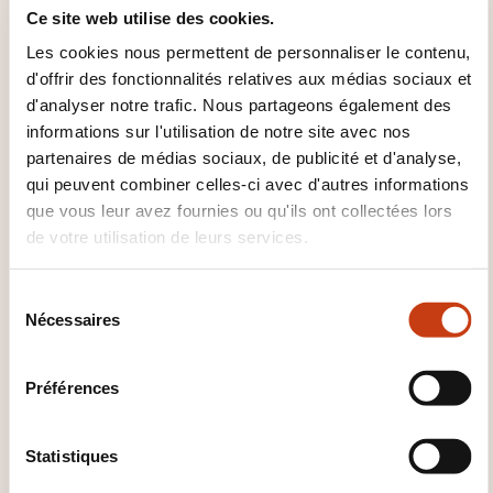
comptables et filtres prudentiels.
Ce site web utilise des cookies.
Les cookies nous permettent de personnaliser le contenu,
Évolutions du contenu des fonds propres et des
d'offrir des fonctionnalités relatives aux médias sociaux et
déductions ou filtres prudentiels entre Bâle II et Bâle
d'analyser notre trafic. Nous partageons également des
III (pertes et profits latents, en particulier).
informations sur l'utilisation de notre site avec nos
partenaires de médias sociaux, de publicité et d'analyse,
Particularités des fonds propres prudentiels en
qui peuvent combiner celles-ci avec d'autres informations
règles françaises (FRBG et provision pour risques
que vous leur avez fournies ou qu'ils ont collectées lors
généraux).
de votre utilisation de leurs services.
7. RISQUE DE CRÉDIT ET MARGE MINIMALE
S
Détermination des expositions au risque de crédit.
Nécessaires
é
Incidence du coût amorti.
l
e
Préférences
Modalités de détermination des risques pondérés en
c
approche standard.
t
i
Statistiques
Modalités et conditions de mise en oeuvre de
o