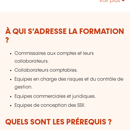
Voir plus
développement des compétences de leurs
collaborateurs. Nos références : Nous
intervenons auprès d'acteurs majeurs du
secteur financier tels que : BCEE, Société
Générale, BGL BNP Paribas, Natixis, Foyer,
À QUI S’ADRESSE LA FORMATION
Raiffeisen, Quintet, ainsi que de nombreux
?
établissements bancaires, compagnies
d'assurance, sociétés de gestion et fonds
Commissaires aux comptes et leurs
d'investissement. Nous accompagnons
collaborateurs.
également les autorités et institutions de
supervision, notamment : BCE, Banque de
Collaborateurs comptables.
France, ACPR, CSSF et autres organismes de
Equipes en charge des risques et du contrôle de
régulation européens.
gestion.
Equipes commerciales et juridiques.
Equipes de conception des SSII.
QUELS SONT LES PRÉREQUIS ?