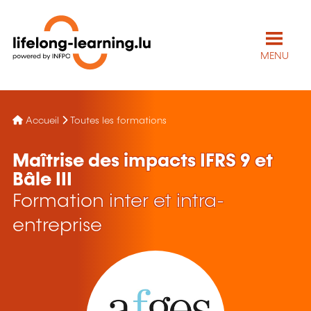
MENU
Accueil
Toutes les formations
Maîtrise des impacts IFRS 9 et
Bâle III
Formation inter et intra-
entreprise