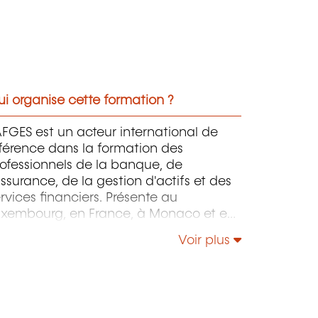
i organise cette formation ?
AFGES est un acteur international de
férence dans la formation des
ofessionnels de la banque, de
assurance, de la gestion d'actifs et des
rvices financiers. Présente au
uxembourg, en France, à Monaco et en
frique, l'AFGES accompagne depuis
Voir plus
us de 20 ans les établissements
inanciers dans le développement des
ompétences de leurs collaborateurs.
éférences : Nous intervenons auprès
acteurs majeurs du secteur financier