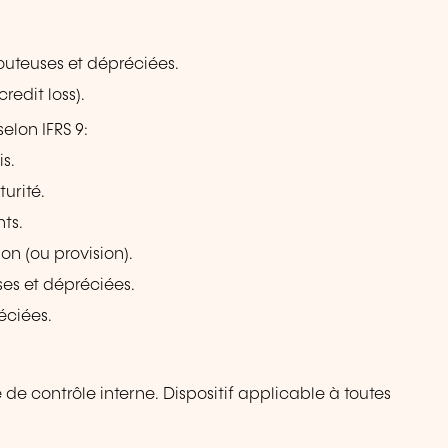
outeuses et dépréciées.
redit loss).
elon IFRS 9:
s.
urité.
nts.
n (ou provision).
es et dépréciées.
éciées.
e contrôle interne. Dispositif applicable à toutes