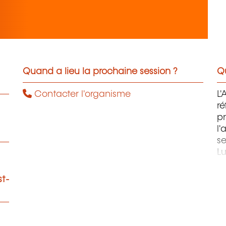
Quand a lieu la prochaine session ?
Qu
Contacter l'organisme
L'
ré
pr
l'
se
L
A
pl
st-
f
c
Nos r
d'