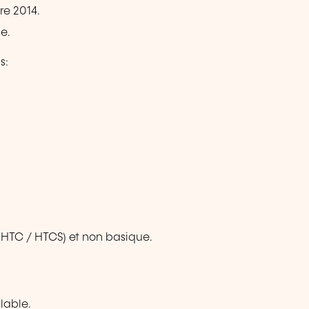
re 2014.
le.
s:
/ HTC / HTCS) et non basique.
lable.