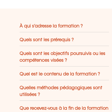
ls que : BCEE, Société Générale, BGL
P Paribas, Natixis, Foyer, Raiffeisen,
uintet, ainsi que de nombreux
tablissements bancaires, compagnies
À qui s’adresse la formation ?
assurance, sociétés de gestion et fonds
'investissement. Nous accompagnons
alement les autorités et institutions de
Quels sont les prérequis ?
upervision, notamment : BCE, Banque
 France, ACPR, CSSF et autres
Quels sont les objectifs poursuivis ou les
rganismes de régulation européens.
compétences visées ?
Quel est le contenu de la formation ?
Quelles méthodes pédagogiques sont
utilisées ?
Que recevez-vous à la fin de la formation