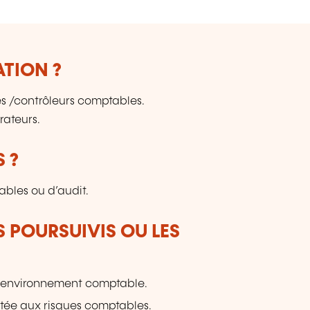
te
BN
Q
é
ATION ?
d'
d
nes /contrôleurs comptables.
ég
rateurs.
s
de
o
 ?
bles ou d’audit.
S POURSUIVIS OU LES
un environnement comptable.
tée aux risques comptables.