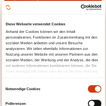
kontaktieren?
Liette Bour
coursdusoir@strassen.lu
Diese Webseite verwendet Cookies
+352 31 02 62 1
Anhand der Cookies können wir den Inhalt
Mehr zum Weiterbildungsanbieter:
personalisieren, Funktionen im Zusammenhang mit den
Ministère de l'Éducation nationale, de
sozialen Medien anbieten und unsere Besuche
l'Enfance et de la Jeunesse
analysieren. Wir teilen ebenfalls Informationen zur
Nutzung unserer Website mit unseren Partnern aus den
sozialen Medien, der Werbung und der Analyse, die dies
mit anderen Informationen kombinieren können, die Sie
ihnen bereitgestellt haben oder die sie bei Ihrer Nutzung
ihrer Dienste erhoben haben.
E
DIESE WEITERBILDUNGEN
Notwendige Cookies
i
KÖNNTEN SIE INTERESSIEREN
n
w
Präferenzen