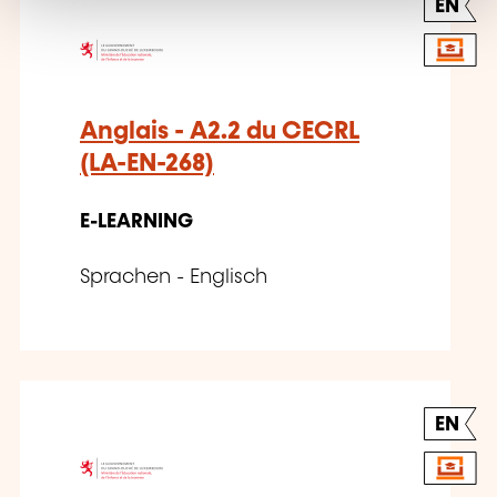
EN
Anglais - A2.2 du CECRL
(LA-EN-268)
E-LEARNING
Sprachen - Englisch
EN