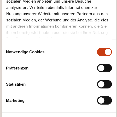
sozialen Medien anbieten und unsere Besuche
Kann sich und andere vorstellen und anderen
analysieren. Wir teilen ebenfalls Informationen zur
Nutzung unserer Website mit unseren Partnern aus den
Leuten Fragen zu ihrer Person stellen – z. B., wo
sozialen Medien, der Werbung und der Analyse, die dies
sie wohnen, was für Leute sie kennen
mit anderen Informationen kombinieren können, die Sie
oder was für Dinge sie haben – und kann auf
ihnen bereitgestellt haben oder die sie bei Ihrer Nutzung
Fragen dieser Art Antwort geben. Kann sich auf
ihrer Dienste erhoben haben.
einfache Art verständigen, wenn die
E
Gesprächspartnerinnen oder Gesprächspartner
Notwendige Cookies
i
langsam und deutlich sprechen und bereit sind
n
w
zu helfen.
Präferenzen
i
l
l
Statistiken
i
g
Marketing
u
n
g