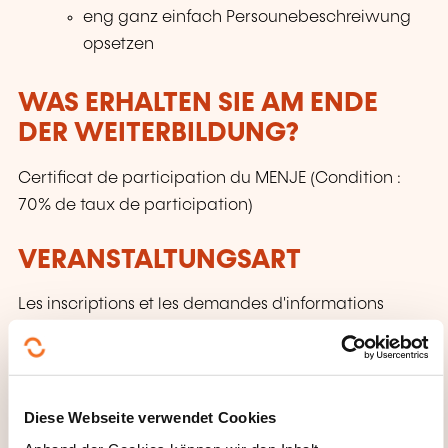
eng ganz einfach Persounebeschreiwung
opsetzen
WAS ERHALTEN SIE AM ENDE
DER WEITERBILDUNG?
Certificat de participation du MENJE (Condition :
70% de taux de participation)
VERANSTALTUNGSART
Les inscriptions et les demandes d'informations
s'effectuent directement auprès de l'organisateur qui
délivre la formation.
CECRL - STUFE A2: WORÜBER
Diese Webseite verwendet Cookies
SPRECHEN WIR?