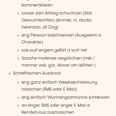
kommentéieren
iwwer säin Alldag schwätzen (Stot,
Gewunnechten) (ëmmer, ni, dacks,
heiansdo, all Dag)
eng Persoun beschreiwen (Ausgesinn a
Charakter)
soe wat engem gefält a wat net
Saache matenee vergläichen (méi /
manner wéi; gär, léiwer am léifsten )
Schrëftlechen Ausdrock
eng ganz einfach Weebeschreiwung
maachen (SMS oder E-Mail)
eng einfach Wunnengsannonce schreiwen
an enger SMS oder enger E-Mail e
Rendezvous ausmaachen