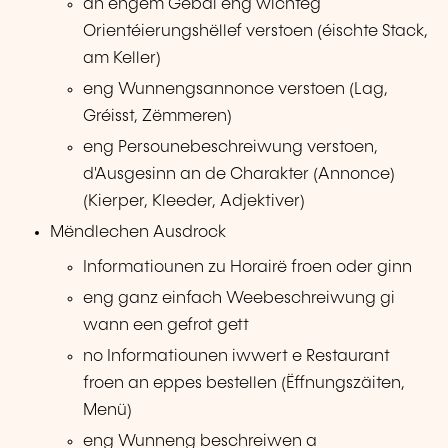
an engem Gebai eng wichteg
Orientéierungshëllef verstoen (éischte Stack,
am Keller)
eng Wunnengsannonce verstoen (Lag,
Gréisst, Zëmmeren)
eng Persounebeschreiwung verstoen,
d'Ausgesinn an de Charakter (Annonce)
(Kierper, Kleeder, Adjektiver)
Mëndlechen Ausdrock
Informatiounen zu Horairë froen oder ginn
eng ganz einfach Weebeschreiwung gi
wann een gefrot gett
no Informatiounen iwwert e Restaurant
froen an eppes bestellen (Ëffnungszäiten,
Menü)
eng Wunneng beschreiwen a