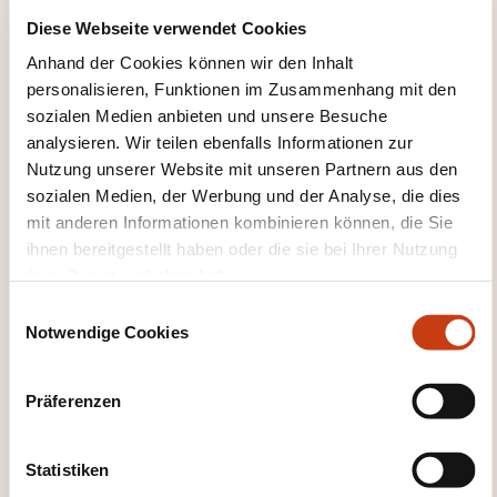
kontaktieren?
Diese Webseite verwendet Cookies
Anhand der Cookies können wir den Inhalt
Liette Bour
personalisieren, Funktionen im Zusammenhang mit den
coursdusoir@strassen.lu
sozialen Medien anbieten und unsere Besuche
+352 31 02 62 1
analysieren. Wir teilen ebenfalls Informationen zur
Nutzung unserer Website mit unseren Partnern aus den
Mehr zum Weiterbildungsanbieter:
sozialen Medien, der Werbung und der Analyse, die dies
Ministère de l'Éducation nationale, de
l'Enfance et de la Jeunesse
mit anderen Informationen kombinieren können, die Sie
ihnen bereitgestellt haben oder die sie bei Ihrer Nutzung
ihrer Dienste erhoben haben.
E
Notwendige Cookies
i
n
w
DIESE WEITERBILDUNGEN
Präferenzen
i
KÖNNTEN SIE INTERESSIEREN
l
l
Statistiken
i