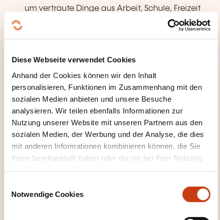
um vertraute Dinge aus Arbeit, Schule, Freizeit
usw. geht.
Kann die meisten Situationen bewältigen,
denen man auf Reisen im Sprachgebiet
Diese Webseite verwendet Cookies
begegnet. Kann sich einfach und
Anhand der Cookies können wir den Inhalt
zusammenhängend über vertraute
personalisieren, Funktionen im Zusammenhang mit den
Themen und persönliche Interessengebiete
sozialen Medien anbieten und unsere Besuche
äußern. Kann über Erfahrungen und Ereignisse
analysieren. Wir teilen ebenfalls Informationen zur
berichten, Träume, Hoffnungen und Ziele
Nutzung unserer Website mit unseren Partnern aus den
beschreiben
sozialen Medien, der Werbung und der Analyse, die dies
mit anderen Informationen kombinieren können, die Sie
und zu Plänen und Ansichten kurze
ihnen bereitgestellt haben oder die sie bei Ihrer Nutzung
Begründungen oder Erklärungen geben.
ihrer Dienste erhoben haben.
E
Notwendige Cookies
i
n
w