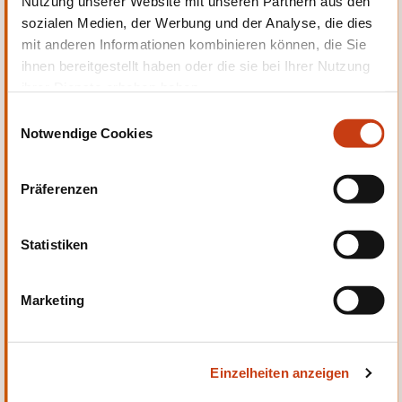
Nutzung unserer Website mit unseren Partnern aus den
Entwicklung
sozialen Medien, der Werbung und der Analyse, die dies
mit anderen Informationen kombinieren können, die Sie
ihnen bereitgestellt haben oder die sie bei Ihrer Nutzung
ihrer Dienste erhoben haben.
E
Notwendige Cookies
i
Qualität, Sicherheit
n
w
Präferenzen
i
l
l
Statistiken
i
g
Sprachen
Marketing
u
n
g
Einzelheiten anzeigen
s
a