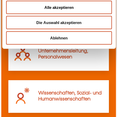
u
Alle akzeptieren
Transport, Innerbetriebliches
s
Transportwesen
w
Die Auswahl akzeptieren
a
h
l
Ablehnen
Unternehmensleitung,
Personalwesen
Wissenschaften, Sozial- und
Humanwissenschaften