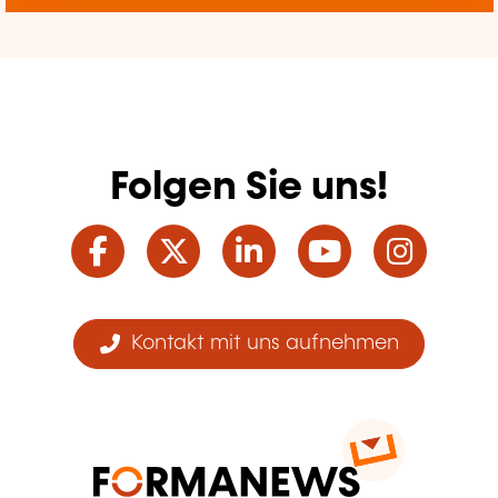
Folgen Sie uns!
Facebook
Twitter
LinkedIn
YouTube
Ins
Kontakt mit uns aufnehmen