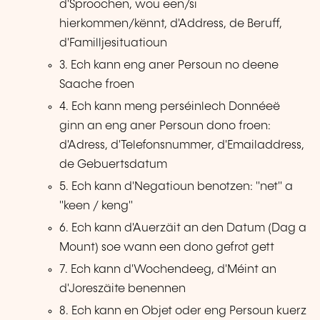
d'Sproochen, wou een/si
hierkommen/kënnt, d'Address, de Beruff,
d'Familljesituatioun
3. Ech kann eng aner Persoun no deene
Saache froen
4. Ech kann meng perséinlech Donnéeë
ginn an eng aner Persoun dono froen:
d'Adress, d'Telefonsnummer, d'Emailaddress,
de Gebuertsdatum
5. Ech kann d'Negatioun benotzen: "net" a
"keen / keng"
6. Ech kann d'Auerzäit an den Datum (Dag a
Mount) soe wann een dono gefrot gett
7. Ech kann d'Wochendeeg, d'Méint an
d'Joreszäite benennen
8. Ech kann en Objet oder eng Persoun kuerz