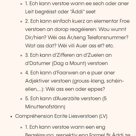
1. Ech kann verstoe wann ee sech oder aner
Leit begréisst oder "Äddi" seet
2. Ech kann einfach kuerz an elementar Froe
verstoen an dorop reagéieren: Wou wunnt
Dir/hien? Wéi ass Är/seng Telefonsnummer?
Wat ass dat? Wéi vill Auer ass et? etc.
3. Ech kann d'Zifferen an d'Zuelen an
d'Datumer (Dag a Mount) verstoen
4. Ech kann d'Faarwen an e puer aner
Adjektiver verstoen (grouss-kleng, schéin-
ellen,...): Wéi ass een oder eppes?
5. Ech kann d'Auerzäite verstoen (5
Minuttenofstänn)
Compréhension Ecrite Liesverstoen (LV)
1. Ech kann verstoe wann een eng
Begréissung, respektiv eng Formel fir Äddi ze