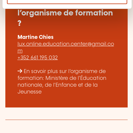
e
Comment contacter
n
l’organisme de formation
t
?
Martine Chies
lux.online.education.center@gmail.co
m
+352 661 195 032
En savoir plus sur l’organisme de
formation: Ministère de l'Éducation
nationale, de l'Enfance et de la
Jeunesse