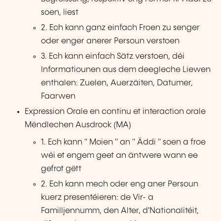
soen, liest
2. Ech kann ganz einfach Froen zu senger
oder enger anerer Persoun verstoen
3. Ech kann einfach Sätz verstoen, déi
Informatiounen aus dem deegleche Liewen
enthalen: Zuelen, Auerzäiten, Datumer,
Faarwen
Expression Orale en continu et interaction orale
Mëndlechen Ausdrock (MA)
1. Ech kann " Moien " an " Äddi " soen a froe
wéi et engem geet an äntwere wann ee
gefrot gëtt
2. Ech kann mech oder eng aner Persoun
kuerz presentéieren: de Vir- a
Familljennumm, den Alter, d'Nationalitéit,