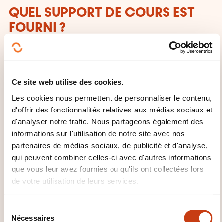
QUEL SUPPORT DE COURS EST
FOURNI ?
Livre A1 de l'INL: Schwätzt Dir Lëtzebuergesch?
MODE D'ORGANISATION
Ce site web utilise des cookies.
Les cookies nous permettent de personnaliser le contenu,
Les inscriptions s'effectuent uniquement en ligne.
d'offrir des fonctionnalités relatives aux médias sociaux et
d'analyser notre trafic. Nous partageons également des
CECRL - NIVEAU A1: DE QUOI
informations sur l'utilisation de notre site avec nos
PARLE-T-ON?
partenaires de médias sociaux, de publicité et d'analyse,
qui peuvent combiner celles-ci avec d'autres informations
Toute personne ayant atteint ce niveau:
que vous leur avez fournies ou qu'ils ont collectées lors
de votre utilisation de leurs services.
Peut comprendre et utiliser des expressions
familières et quotidiennes ainsi que des énoncés
S
très simples qui visent à satisfaire des besoins
Nécessaires
é