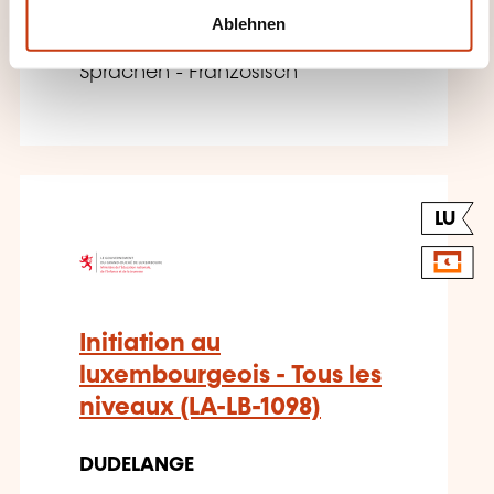
l
BLENDED-LEARNING
Ablehnen
Sprachen - Französisch
LU
Initiation au
luxembourgeois - Tous les
niveaux (LA-LB-1098)
DUDELANGE