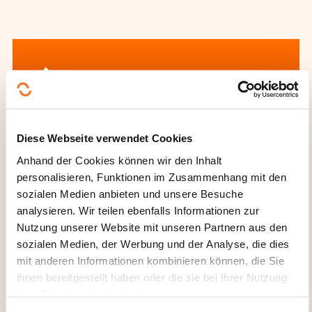
Wie kann ich das
Diese Webseite verwendet Cookies
Weiterbildungsinstitut
Anhand der Cookies können wir den Inhalt
kontaktieren?
personalisieren, Funktionen im Zusammenhang mit den
sozialen Medien anbieten und unsere Besuche
analysieren. Wir teilen ebenfalls Informationen zur
Hedi Ammari
Nutzung unserer Website mit unseren Partnern aus den
info@avicenne.lu
sozialen Medien, der Werbung und der Analyse, die dies
+352 621 719 410
mit anderen Informationen kombinieren können, die Sie
Mehr zum Weiterbildungsanbieter:
ihnen bereitgestellt haben oder die sie bei Ihrer Nutzung
Ministère de l'Éducation nationale, de
ihrer Dienste erhoben haben.
l'Enfance et de la Jeunesse