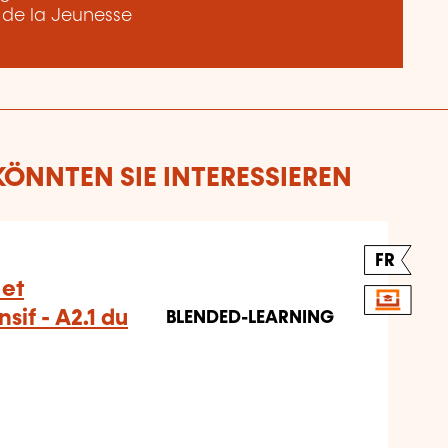
t de la Jeunesse
ÖNNTEN SIE INTERESSIEREN
FR
 et
sif - A2.1 du
BLENDED-LEARNING