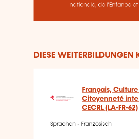
nationale, de l'Enfance e
DIESE WEITERBILDUNGEN K
Français, Culture
Citoyenneté inten
CECRL (LA-FR-62)
Sprachen - Französisch