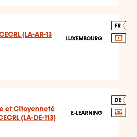
FR
u CECRL (LA-AR-13
LUXEMBOURG
DE
e et Citoyenneté
E-LEARNING
 CECRL (LA-DE-113)