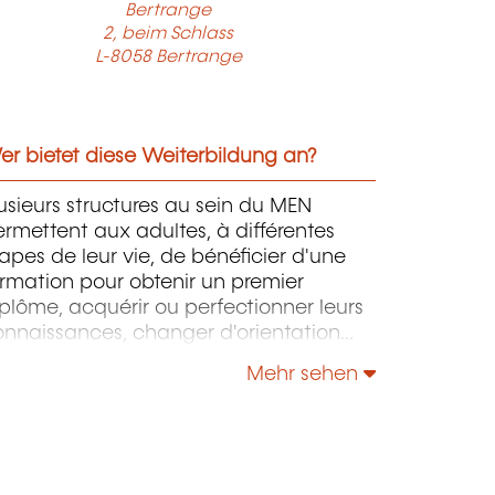
Bertrange
2, beim Schlass
L-8058 Bertrange
r bietet diese Weiterbildung an?
usieurs structures au sein du MEN
rmettent aux adultes, à différentes
apes de leur vie, de bénéficier d'une
rmation pour obtenir un premier
plôme, acquérir ou perfectionner leurs
onnaissances, changer d'orientation
ofessionnelle, s'adapter aux nouvelles
Mehr sehen
chnologies, enrichir leur culture
rsonnelle...