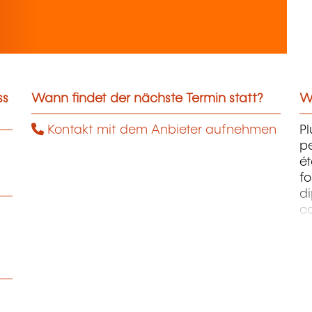
ss
Wann findet der nächste Termin statt?
We
Kontakt mit dem Anbieter aufnehmen
Pl
pe
ét
fo
di
c
pr
te
pe