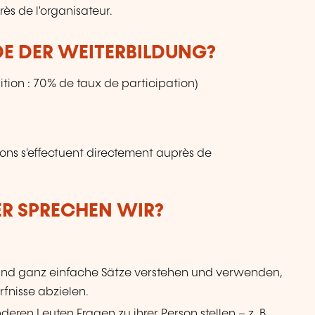
ès de l'organisateur.
DE DER WEITERBILDUNG?
tion : 70% de taux de participation)
ions s'effectuent directement auprès de
ER SPRECHEN WIR?
 und ganz einfache Sätze verstehen und verwenden,
rfnisse abzielen.
eren Leuten Fragen zu ihrer Person stellen – z. B.,