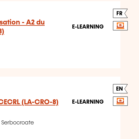
FR
sation - A2 du
E-LEARNING
8)
EN
 CECRL (LA-CRO-8)
E-LEARNING
 Serbocroate