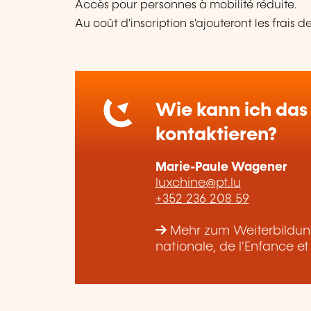
Accès pour personnes à mobilité réduite.
Au coût d'inscription s'ajouteront les frais d
Wie kann ich das 
kontaktieren?
Marie-Paule Wagener
luxchine@pt.lu
+352 236 208 59
Mehr zum Weiterbildung
nationale, de l'Enfance e