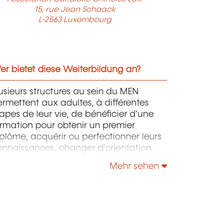
15, rue Jean Schaack
L-2563 Luxembourg
r bietet diese Weiterbildung an?
usieurs structures au sein du MEN
rmettent aux adultes, à différentes
apes de leur vie, de bénéficier d'une
rmation pour obtenir un premier
plôme, acquérir ou perfectionner leurs
onnaissances, changer d'orientation
ofessionnelle, s'adapter aux nouvelles
Mehr sehen
chnologies, enrichir leur culture
rsonnelle...