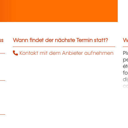
ss
Wann findet der nächste Termin statt?
We
Kontakt mit dem Anbieter aufnehmen
Pl
pe
ét
fo
di
c
pr
te
pe