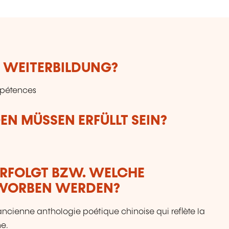
E WEITERBILDUNG?
mpétences
N MÜSSEN ERFÜLLT SEIN?
ERFOLGT BZW. WELCHE
RWORBEN WERDEN?
ancienne anthologie poétique chinoise qui reflète la
ne.