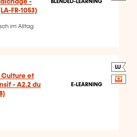
raîchage -
BLENDED-LEARNING
(LA-FR-1053)
sch im Alltag
LU
Culture et
sif - A2.2 du
E-LEARNING
8)