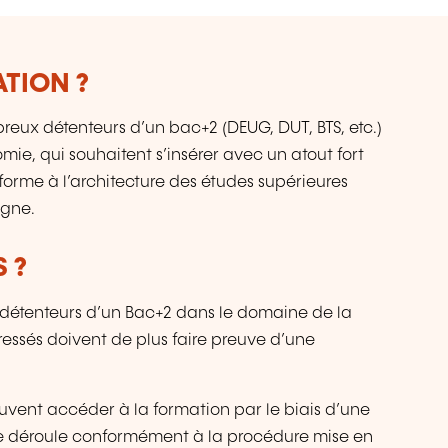
p
pa
u
ATION ?
de
p
le
reux détenteurs d’un bac+2 (DEUG, DUT, BTS, etc.)
fo
mie, qui souhaitent s’insérer avec un atout fort
sp
forme à l’architecture des études supérieures
de
ogne.
 ?
 détenteurs d’un Bac+2 dans le domaine de la
éressés doivent de plus faire preuve d’une
uvent accéder à la formation par le biais d’une
 se déroule conformément à la procédure mise en