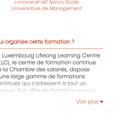
Lorraine et IAE Nancy École
Universitaire de Management
i organise cette formation ?
e Luxembourg Lifelong Learning Centre
LLC), le centre de formation continue
 la Chambre des salariés, dispose
'une large gamme de formations
ntinues qui s’adressent à tout un
acun. Son offre de formation a pour
jet de doter les apprenants pour
Voir plus
tant que possible du savoir-faire
proprié pour maîtriser un
vironnement de travail, des processus
 des technologies, voire des aptitudes
ciales, en constante évolution, et ce