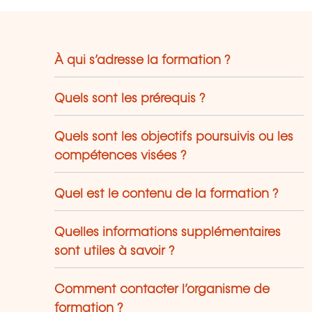
our sécuriser au maximum leurs
rcours professionnels. Le LLLC propose
ne panoplie importante de formations:
s cours du soir; des séminaires, qui
À qui s’adresse la formation ?
euvent être adaptés sur mesure selon
s besoins des entreprises; des
Quels sont les prérequis ?
rmations universitaires; des formations
écialisées; des formations pour seniors;
s certifications professionnelles.
Quels sont les objectifs poursuivis ou les
compétences visées ?
Quel est le contenu de la formation ?
Quelles informations supplémentaires
sont utiles à savoir ?
Comment contacter l’organisme de
formation ?