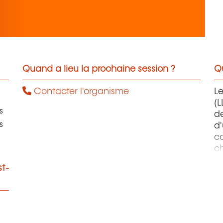
Quand a lieu la prochaine session ?
Qu
Contacter l'organisme
L
(L
s
de
s
d
co
ch
ob
st-
au
ap
en
et
so