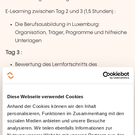
E-Learning zwischen Tag 2 und 3 (1,5 Stunden) :
Die Berufsausbildung in Luxemburg:
Organisation, Träger, Programme und hilfreiche
Unterlagen
Tag 3 :
Bewertung des Lernfortschritts des
Auszubildenden
Durchführung von Bewertungsgesprächen
Erstellung eines individuellen Plans, um seine
Diese Webseite verwendet Cookies
Rolle als Tutor bei der Betreuung und Ausbildung
Anhand der Cookies können wir den Inhalt
von Auszubildenden erfüllen zu können
personalisieren, Funktionen im Zusammenhang mit den
Tag 4 :
sozialen Medien anbieten und unsere Besuche
analysieren. Wir teilen ebenfalls Informationen zur
Austausch über die Umsetzung von
Nutzung unserer Website mit unseren Partnern aus den