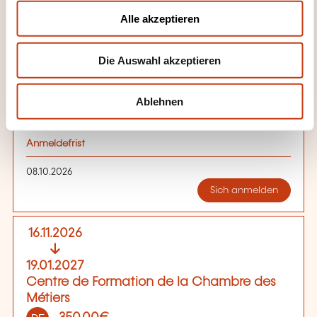
Métiers
u
Alle akzeptieren
350,00€
DE
s
w
Details anzeigen
Die Auswahl akzeptieren
a
h
Veranstaltungsort der Weiterbildung
l
Ablehnen
Centre de Formation de la Chambre des Métiers
Anmeldefrist
08.10.2026
Sich anmelden
16.11.2026
19.01.2027
Centre de Formation de la Chambre des
Métiers