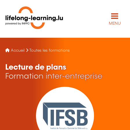
MENU
Accueil
Toutes les formations
Lecture de plans
Formation inter-entreprise