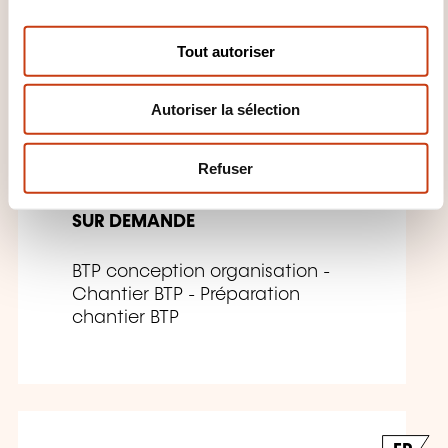
n
s
Tout autoriser
FR
e
n
Autoriser la sélection
t
e
m
ABC Étude de sol
Refuser
e
n
SUR DEMANDE
t
BTP conception organisation -
Chantier BTP - Préparation
chantier BTP