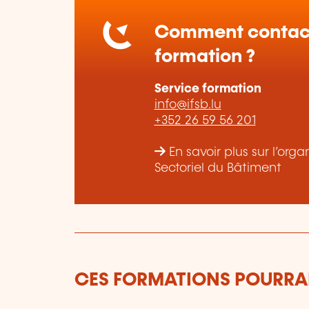
Comment contact
formation ?
Service formation
info@ifsb.lu
+352 26 59 56 201
En savoir plus sur l’org
Sectoriel du Bâtiment
CES FORMATIONS POURRAI