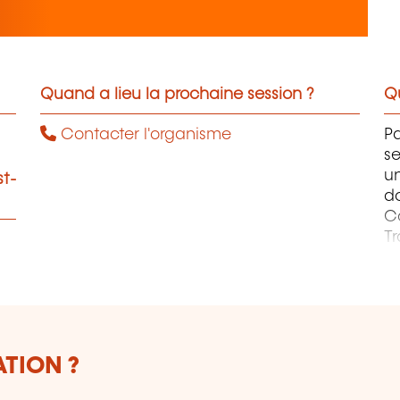
Quand a lieu la prochaine session ?
Qu
Contacter l'organisme
Pa
se
un
st-
d
Co
Tr
C
et
ATION ?