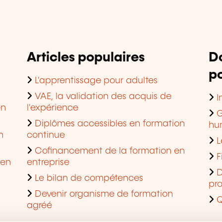
Articles populaires
D
po
L'apprentissage pour adultes
VAE, la validation des acquis de
I
en
l'expérience
G
Diplômes accessibles en formation
hu
n
continue
L
Cofinancement de la formation en
F
 en
entreprise
D
Le bilan de compétences
pro
Devenir organisme de formation
Q
agréé