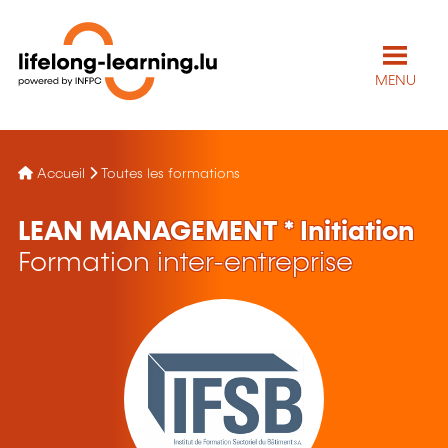
MENU
Accueil
Toutes les formations
LEAN MANAGEMENT * Initiation
Formation inter-entreprise