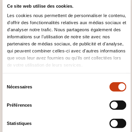
?
Ce site web utilise des cookies.
Les cookies nous permettent de personnaliser le contenu,
Service formation
info@ifsb.lu
d'offrir des fonctionnalités relatives aux médias sociaux et
+352 26 59 56 201
d'analyser notre trafic. Nous partageons également des
informations sur l'utilisation de notre site avec nos
En savoir plus sur l’organisme de
partenaires de médias sociaux, de publicité et d'analyse,
formation: Institut de Formation
qui peuvent combiner celles-ci avec d'autres informations
Sectoriel du Bâtiment
que vous leur avez fournies ou qu'ils ont collectées lors
de votre utilisation de leurs services.
S
Nécessaires
é
l
e
CES FORMATIONS POURRAIENT
Préférences
c
VOUS INTÉRESSER
t
i
Statistiques
o