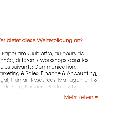
r bietet diese Weiterbildung an?
 Paperjam Club offre, au cours de
année, différents workshops dans les
ycles suivants: Communication,
rketing & Sales, Finance & Accounting,
egal, Human Resources, Management &
adership, Personal Productivity,
rategy & Operations.
Mehr sehen