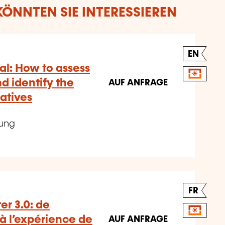
ÖNNTEN SIE INTERESSIEREN
EN
l: How to assess
 identify the
AUF ANFRAGE
iatives
tung
FR
r 3.0: de
 à l’expérience de
AUF ANFRAGE