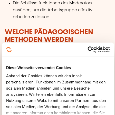
Die Schlüsselfunktionen des Moderators
ausüben, um die Arbeitsgruppe effektiv
arbeiten zu lassen.
WELCHE PÄDAGOGISCHEN
METHODEN WERDEN
ANGEWANDT?
Praktischer und situationsbezogener Unterricht
(unter realen Bedingungen)
Diese Webseite verwendet Cookies
Theoretischer Unterricht (Vorlesung im
Anhand der Cookies können wir den Inhalt
Seminarraum oder in der Werkstatt)
personalisieren, Funktionen im Zusammenhang mit den
sozialen Medien anbieten und unsere Besuche
analysieren. Wir teilen ebenfalls Informationen zur
WAS ERHALTEN SIE AM ENDE
Nutzung unserer Website mit unseren Partnern aus den
DER WEITERBILDUNG?
sozialen Medien, der Werbung und der Analyse, die dies
mit anderen Informationen kombinieren können, die Sie