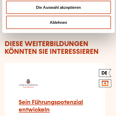
w
Parachèvement
Die Auswahl akzeptieren
a
h
l
Ablehnen
DIESE WEITERBILDUNGEN
KÖNNTEN SIE INTERESSIEREN
DE
Sein Führungspotenzial
entwickeln