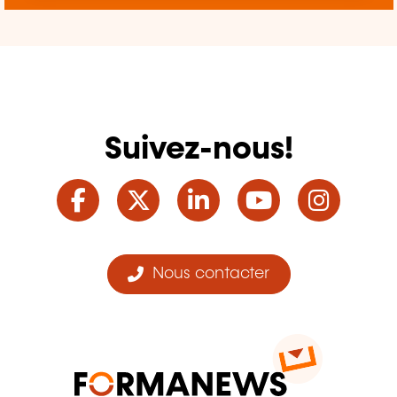
Suivez-nous!
Facebook
Twitter
LinkedIn
YouTube
Ins
Nous contacter