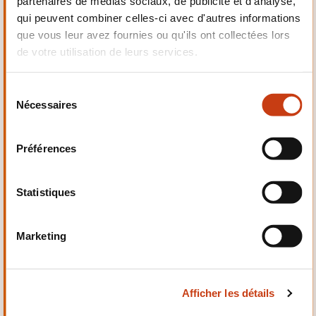
partenaires de médias sociaux, de publicité et d'analyse,
Electrotechnique,
qui peuvent combiner celles-ci avec d'autres informations
Automatismes
que vous leur avez fournies ou qu'ils ont collectées lors
de votre utilisation de leurs services.
S
Nécessaires
é
Qualité, Sécurité
l
e
Préférences
c
t
i
Statistiques
o
n
Santé et domaine social
Marketing
d
u
c
Afficher les détails
o
n