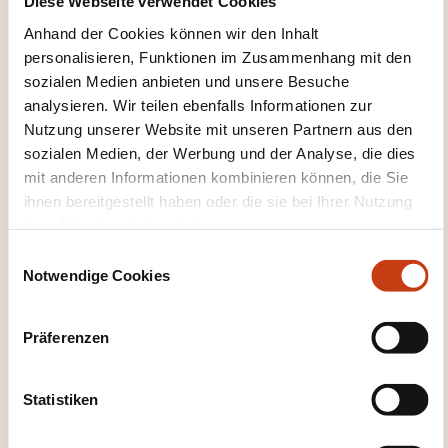
Diese Webseite verwendet Cookies
05.10.2026
Anhand der Cookies können wir den Inhalt
personalisieren, Funktionen im Zusammenhang mit den
06.10.2026
sozialen Medien anbieten und unsere Besuche
Luxembourg
analysieren. Wir teilen ebenfalls Informationen zur
1495,00€
FR
Nutzung unserer Website mit unseren Partnern aus den
sozialen Medien, der Werbung und der Analyse, die dies
Details anzeigen
mit anderen Informationen kombinieren können, die Sie
ihnen bereitgestellt haben oder die sie bei Ihrer Nutzung
05.10.2026
ihrer Dienste erhoben haben.
E
06.10.2026
Notwendige Cookies
i
Bruxelles
n
1495,00€
FR
w
Präferenzen
Details anzeigen
i
l
l
Statistiken
02.11.2026
i
g