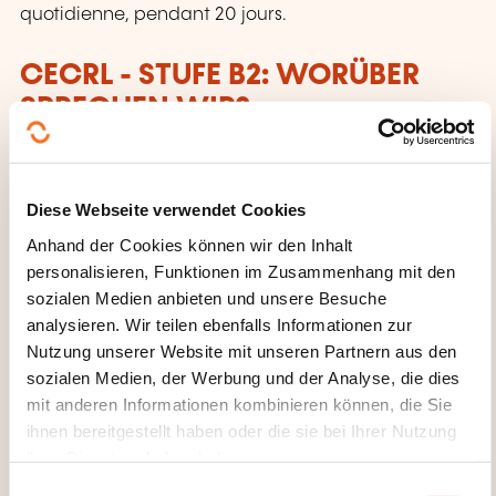
quotidienne, pendant 20 jours.
CECRL - STUFE B2: WORÜBER
SPRECHEN WIR?
Jeder, der dieses Niveau erreicht hat:
Kann die Hauptinhalte komplexer Texte zu
Diese Webseite verwendet Cookies
konkreten und abstrakten Themen verstehen,
Anhand der Cookies können wir den Inhalt
versteht im eigenen Spezialgebiet auch
personalisieren, Funktionen im Zusammenhang mit den
Fachdiskussionen.
sozialen Medien anbieten und unsere Besuche
analysieren. Wir teilen ebenfalls Informationen zur
Kann sich so spontan und fließend verständigen,
Nutzung unserer Website mit unseren Partnern aus den
dass ein normales Gespräch mit
sozialen Medien, der Werbung und der Analyse, die dies
Muttersprachlern ohne größere Anstrengung
mit anderen Informationen kombinieren können, die Sie
auf beiden Seiten
ihnen bereitgestellt haben oder die sie bei Ihrer Nutzung
gut möglich ist. Kann sich zu einem breiten
ihrer Dienste erhoben haben.
Themenspektrum klar und detailliert
E