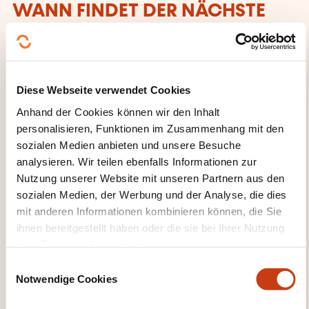
WANN FINDET DER NÄCHSTE
TERMIN STATT?
17.11.2026
Diese Webseite verwendet Cookies
En distanciel
Anhand der Cookies können wir den Inhalt
2350,00€
FR
personalisieren, Funktionen im Zusammenhang mit den
Details anzeigen
sozialen Medien anbieten und unsere Besuche
analysieren. Wir teilen ebenfalls Informationen zur
Veranstaltungsort der Weiterbildung
Nutzung unserer Website mit unseren Partnern aus den
sozialen Medien, der Werbung und der Analyse, die dies
En distanciel
mit anderen Informationen kombinieren können, die Sie
ihnen bereitgestellt haben oder die sie bei Ihrer Nutzung
Anmeldefrist
ihrer Dienste erhoben haben.
17.11.2026
E
Sich anmelden
Notwendige Cookies
i
n