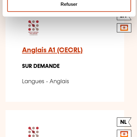
m
Refuser
e
EN
n
t
Anglais A1 (CECRL)
SUR DEMANDE
Langues - Anglais
NL