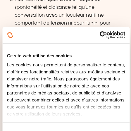
spontanéité et d'aisance tel qu'une
conversation avec un locuteur natif ne
comportant de tension ni pour l'un ni pour
l'autre.
Peut s'exprimer de façon claire et détaillée sur
une grande gamme de sujets, émettre un avis
Ce site web utilise des cookies.
sur un sujet d’actualité et exposer les avantages
et les inconvénients de différentes possibilités.
Les cookies nous permettent de personnaliser le contenu,
d'offrir des fonctionnalités relatives aux médias sociaux et
d'analyser notre trafic. Nous partageons également des
informations sur l'utilisation de notre site avec nos
partenaires de médias sociaux, de publicité et d'analyse,
qui peuvent combiner celles-ci avec d'autres informations
que vous leur avez fournies ou qu'ils ont collectées lors
de votre utilisation de leurs services.
Comment contacter
S