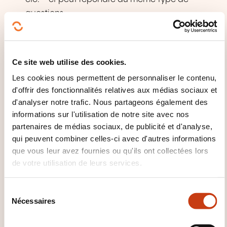
questions.
Peut communiquer de façon simple si
l'interlocuteur parle lentement et distinctement
et se montre coopératif.
Ce site web utilise des cookies.
Les cookies nous permettent de personnaliser le contenu,
d'offrir des fonctionnalités relatives aux médias sociaux et
d'analyser notre trafic. Nous partageons également des
informations sur l'utilisation de notre site avec nos
partenaires de médias sociaux, de publicité et d'analyse,
qui peuvent combiner celles-ci avec d'autres informations
que vous leur avez fournies ou qu'ils ont collectées lors
Comment contacter
de votre utilisation de leurs services.
l’organisme de formation
S
?
Nécessaires
é
l
Bureau des cours
e