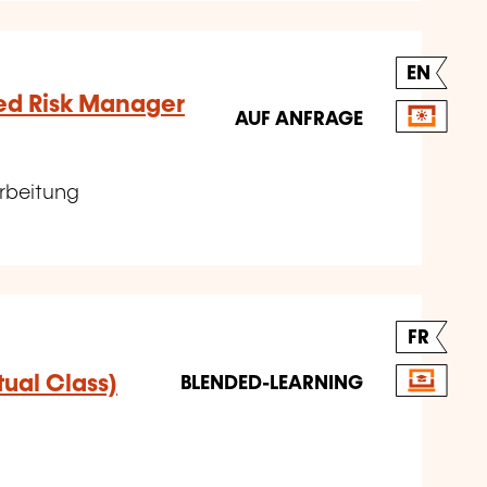
EN
ied Risk Manager
AUF ANFRAGE
arbeitung
FR
tual Class)
BLENDED-LEARNING