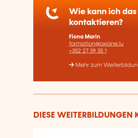
Wie kann ich das 
kontaktieren?
Fiona Marin
formation@oxiane.lu
+352 27 39 35 1
Mehr zum Weiterbildun
DIESE WEITERBILDUNGEN K