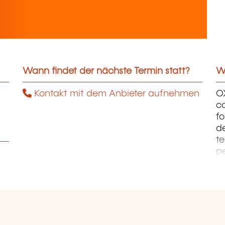
Wann findet der nächste Termin statt?
We
Kontakt mit dem Anbieter aufnehmen
OX
co
fo
de
te
pe
fo
ma
S
& 