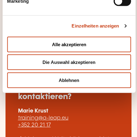
Marketing
u
Details anzeigen
n
g
Einzelheiten anzeigen
s
a
u
Alle akzeptieren
s
w
Die Auswahl akzeptieren
a
h
Wie kann ich das
l
Ablehnen
Weiterbildungsinstitut
kontaktieren?
Marie Krust
training@q-leap.eu
+352 20 21 17