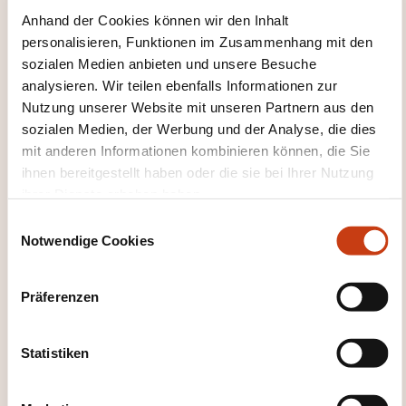
20.11.2026
Anhand der Cookies können wir den Inhalt
Online/Onsite
personalisieren, Funktionen im Zusammenhang mit den
1800,00€
FR
sozialen Medien anbieten und unsere Besuche
analysieren. Wir teilen ebenfalls Informationen zur
Details anzeigen
Nutzung unserer Website mit unseren Partnern aus den
sozialen Medien, der Werbung und der Analyse, die dies
07.12.2026
mit anderen Informationen kombinieren können, die Sie
ihnen bereitgestellt haben oder die sie bei Ihrer Nutzung
08.12.2026
ihrer Dienste erhoben haben.
Online/Onsite
E
1800,00€
FR
Notwendige Cookies
i
Details anzeigen
n
w
Präferenzen
i
07.12.2026
l
l
Statistiken
08.12.2026
i
Online/Onsite
g
1800,00€
FR