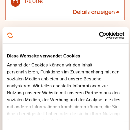
175,00€
FR
Details anzeigen
Diese Webseite verwendet Cookies
Anhand der Cookies können wir den Inhalt
personalisieren, Funktionen im Zusammenhang mit den
Wie kann ich das
sozialen Medien anbieten und unsere Besuche
Weiterbildungsinstitut
analysieren. Wir teilen ebenfalls Informationen zur
Nutzung unserer Website mit unseren Partnern aus den
kontaktieren?
sozialen Medien, der Werbung und der Analyse, die dies
mit anderen Informationen kombinieren können, die Sie
House of Training
ihnen bereitgestellt haben oder die sie bei Ihrer Nutzung
customer@houseoftraining.lu
ihrer Dienste erhoben haben.
+352 46 50 16 1
E