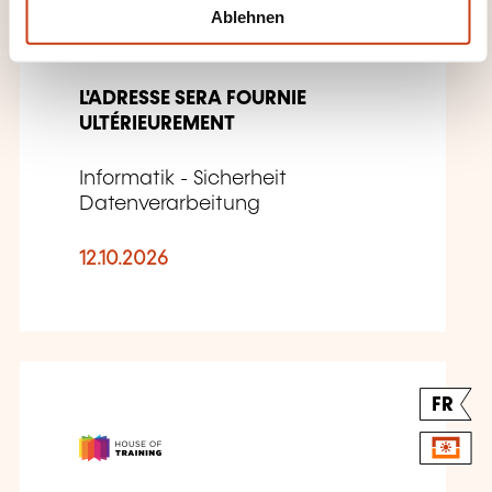
l
Chief Information
Ablehnen
Security Officer (CCISO)
L'ADRESSE SERA FOURNIE
ULTÉRIEUREMENT
Informatik - Sicherheit
Datenverarbeitung
12.10.2026
FR