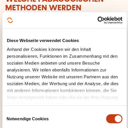
METHODEN WERDEN
ANGEWANDT?
Apports théoriques et interactifs
Ateliers de réflexion éthique et prospective
Diese Webseite verwendet Cookies
Analyses de cas concrets
Anhand der Cookies können wir den Inhalt
personalisieren, Funktionen im Zusammenhang mit den
Partages d’expériences et échanges entre pairs
sozialen Medien anbieten und unsere Besuche
Outils pratiques de diagnostic et de vigilance
analysieren. Wir teilen ebenfalls Informationen zur
managériale
Nutzung unserer Website mit unseren Partnern aus den
sozialen Medien, der Werbung und der Analyse, die dies
WAS ERHALTEN SIE AM ENDE
mit anderen Informationen kombinieren können, die Sie
DER WEITERBILDUNG?
ihnen bereitgestellt haben oder die sie bei Ihrer Nutzung
ihrer Dienste erhoben haben.
Cette formation délivre un certificat de
E
participation
Notwendige Cookies
i
n