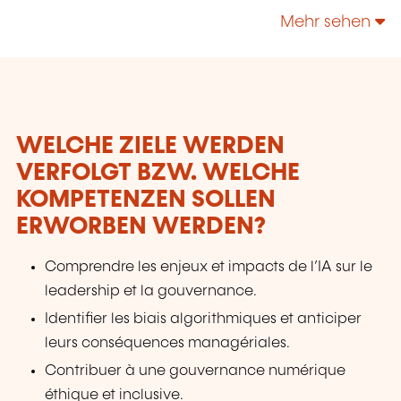
le développement professionnel et personnel
Mehr sehen
tout au long de la vie. En favorisant
l'excellence, l'innovation et l'échange de
connaissances, nous contribuons à l'évolution
positive de nos apprenants et à leur réussite
dans leurs domaines respectifs.
WELCHE ZIELE WERDEN
VERFOLGT BZW. WELCHE
KOMPETENZEN SOLLEN
ERWORBEN WERDEN?
Comprendre les enjeux et impacts de l’IA sur le
leadership et la gouvernance.
Identifier les biais algorithmiques et anticiper
leurs conséquences managériales.
Contribuer à une gouvernance numérique
éthique et inclusive.