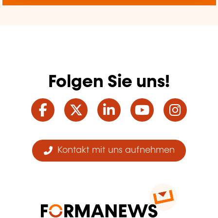
Folgen Sie uns!
Facebook
Twitter
LinkedIn
YouTube
Ins
Kontakt mit uns aufnehmen