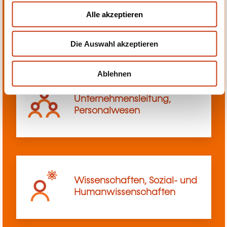
u
Alle akzeptieren
Transport, Innerbetriebliches
s
Transportwesen
w
Die Auswahl akzeptieren
a
h
l
Ablehnen
Unternehmensleitung,
Personalwesen
Wissenschaften, Sozial- und
Humanwissenschaften