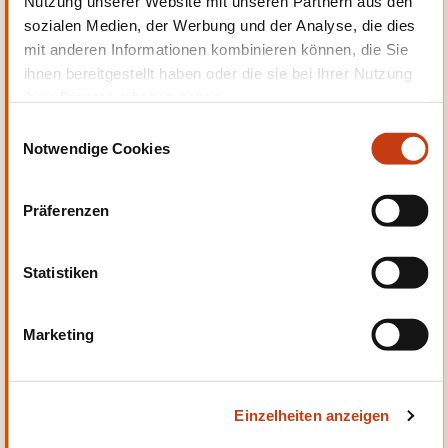
Nutzung unserer Website mit unseren Partnern aus den
Entwicklung
sozialen Medien, der Werbung und der Analyse, die dies
mit anderen Informationen kombinieren können, die Sie
ihnen bereitgestellt haben oder die sie bei Ihrer Nutzung
ihrer Dienste erhoben haben.
E
Notwendige Cookies
i
Qualität, Sicherheit
n
w
Präferenzen
i
l
l
Statistiken
i
g
Sprachen
Marketing
u
n
g
Einzelheiten anzeigen
s
a