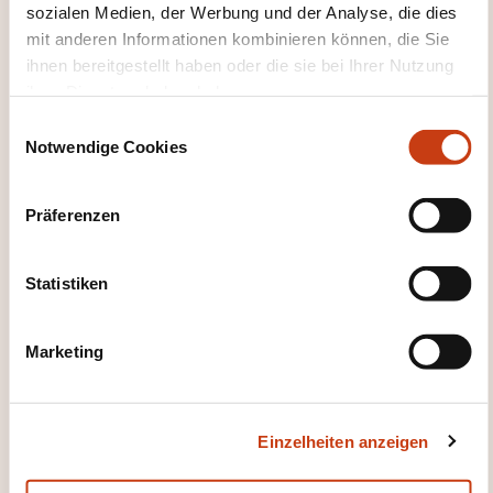
+32 (0)4 246 62 65
sozialen Medien, der Werbung und der Analyse, die dies
mit anderen Informationen kombinieren können, die Sie
Mehr zum Weiterbildungsanbieter:
ihnen bereitgestellt haben oder die sie bei Ihrer Nutzung
Technifutur
ihrer Dienste erhoben haben.
E
Notwendige Cookies
i
n
w
Präferenzen
i
l
DIESE WEITERBILDUNGEN
l
Statistiken
KÖNNTEN SIE INTERESSIEREN
i
g
Marketing
u
FR
n
g
Einzelheiten anzeigen
s
a