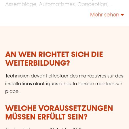
Assemblage, Automatismes, Conception,
Énergie et Environnement, Image et Multimédia,
Mehr sehen
Informatique, Maintenance, Mesures et
contrôles, Micro-technologies, Organisation,
Surfaces etc.
AN WEN RICHTET SICH DIE
WEITERBILDUNG?
Technicien devant effectuer des manœuvres sur des
installations électriques à haute tension montées sur
place.
WELCHE VORAUSSETZUNGEN
MÜSSEN ERFÜLLT SEIN?