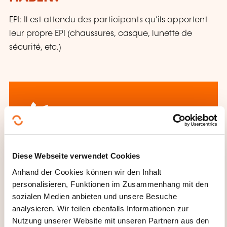
EPI: Il est attendu des participants qu’ils apportent
leur propre EPI (chaussures, casque, lunette de
sécurité, etc.)
Wie kann ich das
Diese Webseite verwendet Cookies
Weiterbildungsinstitut
Anhand der Cookies können wir den Inhalt
kontaktieren?
personalisieren, Funktionen im Zusammenhang mit den
sozialen Medien anbieten und unsere Besuche
Alexandre Chapon
analysieren. Wir teilen ebenfalls Informationen zur
alexandre.chapon@technifutur.be
Nutzung unserer Website mit unseren Partnern aus den