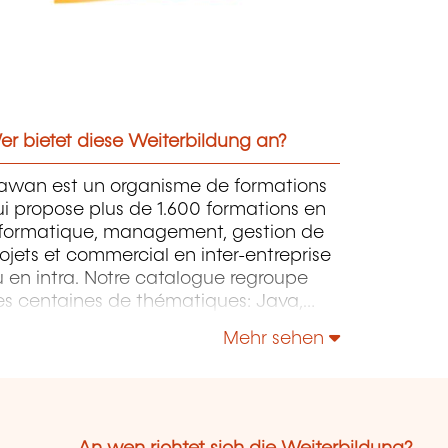
r bietet diese Weiterbildung an?
awan est un organisme de formations
i propose plus de 1.600 formations en
nformatique, management, gestion de
ojets et commercial en inter-entreprise
 en intra. Notre catalogue regroupe
es centaines de thématiques: Java,
P, Webmaster, E-Marketing, Linux,
Mehr sehen
indows Server, Vmware, Autocad,
otoshop etc...