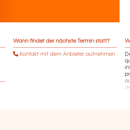
Wann findet der nächste Termin statt?
We
Kontakt mit dem Anbieter aufnehmen
D
qu
i
pr
ou
d
PH
W
Ph