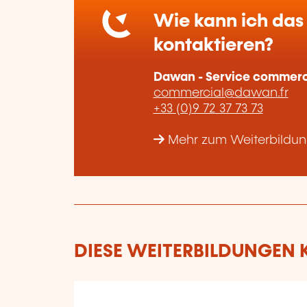
Wie kann ich das 
kontaktieren?
Dawan - Service commerc
commercial@dawan.fr
+33 (0)9 72 37 73 73
Mehr zum Weiterbildu
DIESE WEITERBILDUNGEN K