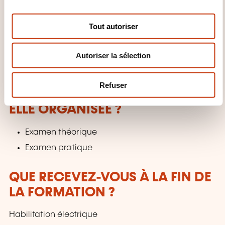
n
Intervention de dépannage (mise en sécurité
s
d’un circuit et remise sous tension)
Tout autoriser
e
Remplacement (fusibles, lampes, etc.),
n
raccordement et entretien avec instructions de
Autoriser la sélection
t
sécurité associées
e
m
Refuser
COMMENT L’ÉVALUATION EST-
e
n
ELLE ORGANISÉE ?
t
Examen théorique
Examen pratique
QUE RECEVEZ-VOUS À LA FIN DE
LA FORMATION ?
Habilitation électrique