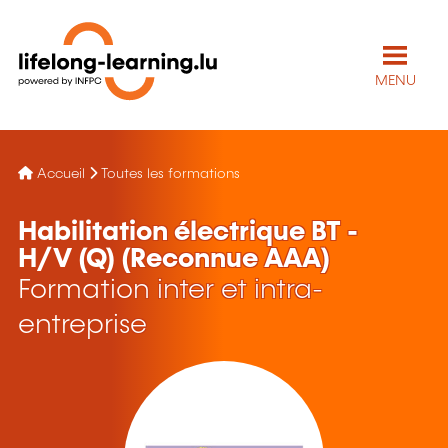
MENU
Accueil
Toutes les formations
Habilitation électrique BT -
H/V (Q) (Reconnue AAA)
Formation inter et intra-
entreprise