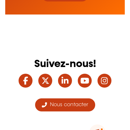
Suivez-nous!
Facebook
Twitter
LinkedIn
YouTube
Ins
Nous contacter