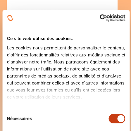
SUR DEMANDE
Manutention
–
Sécurité
travaux en hauteur
Ce site web utilise des cookies.
Les cookies nous permettent de personnaliser le contenu,
d'offrir des fonctionnalités relatives aux médias sociaux et
d'analyser notre trafic. Nous partageons également des
informations sur l'utilisation de notre site avec nos
+
partenaires de médias sociaux, de publicité et d'analyse,
qui peuvent combiner celles-ci avec d'autres informations
que vous leur avez fournies ou qu'ils ont collectées lors
de votre utilisation de leurs services.
ACS Chariots
S
Nécessaires
é
automoteurs à
l
conducteur porté -