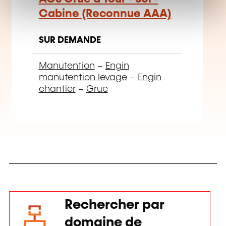
t
Cabine (Reconnue AAA)
SUR DEMANDE
Manutention
–
Engin
manutention levage
–
Engin
chantier
–
Grue
Rechercher par
domaine de