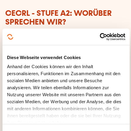
CECRL - STUFE A2: WORÜBER
SPRECHEN WIR?
Jeder, der dieses Niveau erreicht hat:
Kann Sätze und häufig gebrauchte Ausdrücke
verstehen, die mit Bereichen von ganz
Diese Webseite verwendet Cookies
unmittelbarer Bedeutung zusammenhängen
Anhand der Cookies können wir den Inhalt
(z. B. Informationen
personalisieren, Funktionen im Zusammenhang mit den
sozialen Medien anbieten und unsere Besuche
zur Person und zur Familie, Einkaufen, Arbeit,
analysieren. Wir teilen ebenfalls Informationen zur
nähere Umgebung). Kann sich in einfachen,
Nutzung unserer Website mit unseren Partnern aus den
routinemäßigen Situationen verständigen,
sozialen Medien, der Werbung und der Analyse, die dies
in denen es um einen einfachen und direkten
mit anderen Informationen kombinieren können, die Sie
Austausch von Informationen über vertraute
ihnen bereitgestellt haben oder die sie bei Ihrer Nutzung
und geläufige Dinge geht. Kann mit einfachen
ihrer Dienste erhoben haben.
Mitteln die eigene Herkunft und Ausbildung, die