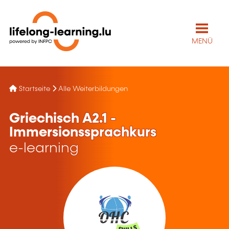
MENÜ
Startseite
Alle Weiterbildungen
Griechisch A2.1 -
Immersionssprachkurs
e-learning