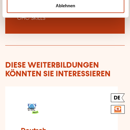
l
Ablehnen
Mehr zum Weiterbildungsanbieter:
OHC SKILLS
DIESE WEITERBILDUNGEN
KÖNNTEN SIE INTERESSIEREN
DE