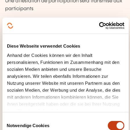
Une attestation de participation sera transmise aux
participants
WANN FINDET DER NÄCHSTE
TERMIN STATT?
Diese Webseite verwendet Cookies
17.09.2026
Anhand der Cookies können wir den Inhalt
En distanciel
personalisieren, Funktionen im Zusammenhang mit den
1980,00€
sozialen Medien anbieten und unsere Besuche
FR
analysieren. Wir teilen ebenfalls Informationen zur
Details anzeigen
Nutzung unserer Website mit unseren Partnern aus den
sozialen Medien, der Werbung und der Analyse, die dies
Veranstaltungsort der Weiterbildung
mit anderen Informationen kombinieren können, die Sie
ihnen bereitgestellt haben oder die sie bei Ihrer Nutzung
En distanciel
ihrer Dienste erhoben haben.
Anmeldefrist
E
Notwendige Cookies
i
17.09.2026